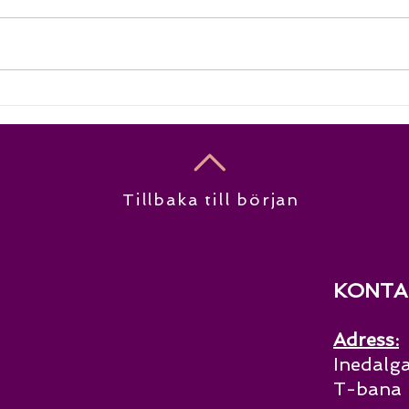
Söke
Stoc
Vad är MACHI?
på M
sham
ener
utbi
utve
nära
S
Tillbaka till början
KONTA
Adress:
Inedalga
T-bana 