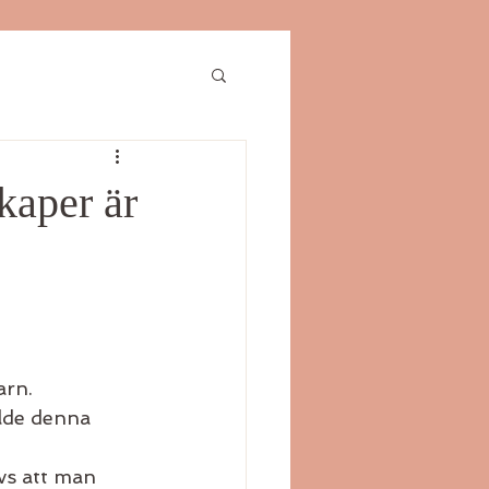
kaper är
rn. 
lde denna 
vs att man 