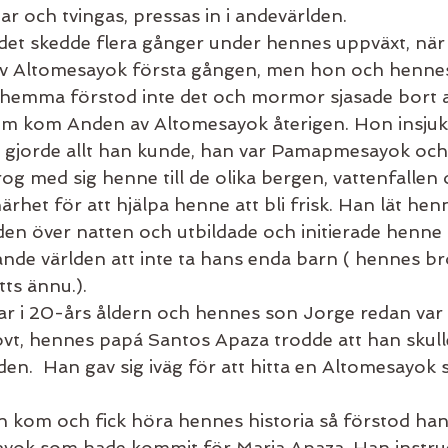
nar och tvingas, pressas in i andevärlden. 
det skedde flera gånger under hennes uppväxt, när 
av Altomesayok första gången, men hon och henn
emma förstod inte det och mormor sjasade bort 
 kom Anden av Altomesayok återigen. Hon insjuk
gjorde allt han kunde, han var Pamapmesayok och
og med sig henne till de olika bergen, vattenfallen 
ärhet för att hjälpa henne att bli frisk. Han lät hen
en över natten och utbildade och initierade henne
ande världen att inte ta hans enda barn ( hennes br
ts ännu.). 
 var i 20-års åldern och hennes son Jorge redan var
vt, hennes papá Santos Apaza trodde att han skulle
den.  Han gav sig iväg för att hitta en Altomesayok 
 
kom och fick höra hennes historia så förstod han 
yok som hade kommit för Maria Apaza. Han instru