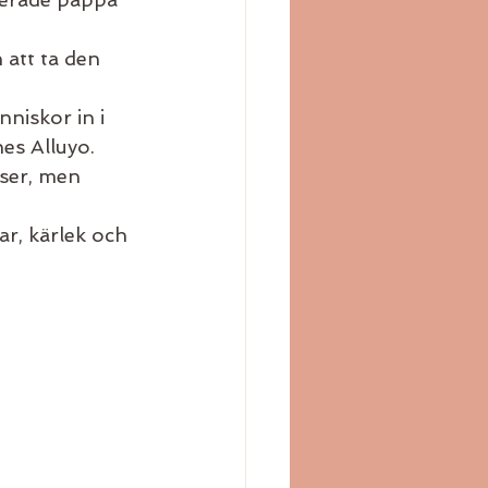
 att ta den 
niskor in i 
es Alluyo. 
ser, men 
r, kärlek och 