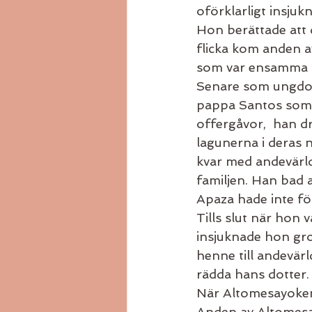
oförklarligt insjuk
Hon berättade att 
flicka kom anden 
som var ensamma h
Senare som ungdom
pappa Santos som 
offergåvor,  han dr
lagunerna i deras n
kvar med andevärld
familjen. Han bad 
Apaza hade inte föt
Tills slut när hon
insjuknade hon gro
henne till andevärl
rädda hans dotter.
När Altomesayoken 
Anden av Altomesa