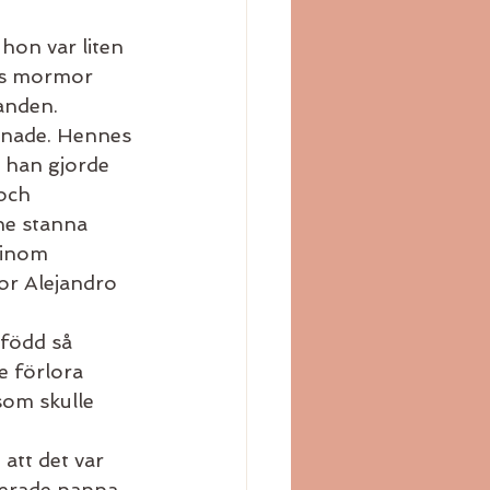
hon var liten 
es mormor 
anden. 
nade. Hennes 
 han gjorde 
och 
ne stanna 
 inom 
or Alejandro 
 född så 
 förlora 
som skulle 
att det var 
erade pappa 