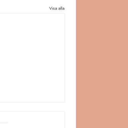
Visa alla
an Stockholm | Shamansk
ing på Kungsholmen |
I Healing