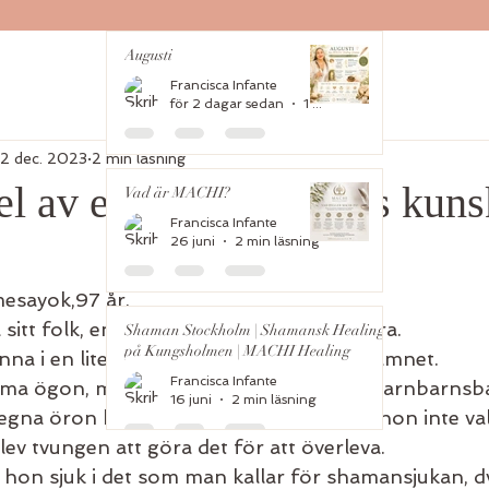
Augusti
Francisca Infante
för 2 dagar sedan
1 min läsning
12 dec. 2023
2 min läsning
del av en Altomesayoks kuns
Vad är MACHI?
Francisca Infante
26 juni
2 min läsning
esayok,97 år. 
sitt folk, en livsvandring som få kan klara. 
Shaman Stockholm | Shamansk Healing
på Kungsholmen | MACHI Healing
vinna i en liten kropp, en anmoder värt namnet.
Francisca Infante
rma ögon, med många barn, barnbarn, barnbarnsba
16 juni
2 min läsning
gna öron hört henne berätta detta att hon inte va
lev tvungen att göra det för att överleva. 
hon sjuk i det som man kallar för shamansjukan, d