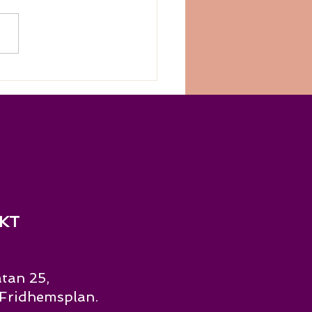
r du en shaman i
kholm? Francisca Infante
ACHI Healing erbjuder
ansk healing,
giarbete, ceremonier,
ldningar och personlig
ckling på Kungsholmen
 Fridhemsplan. SHAMAN
KT
tan 25,
Fridhemsplan.