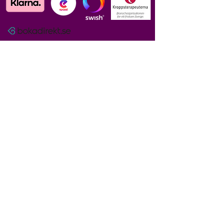
KONTAKT
Adress:
Inedalgatan 25,
T-bana Fridhemsplan.
Mail:
franciscainfante@me.com
Tillbaka till början
​© MACHI Healing 2024