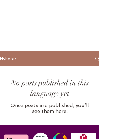
Här kan du läsa om det senaste
som hänt inom MACHI Healing. Ta
del av mitt nyhetsbrev, kommande
events och andra ämnen som jag
vill belysa.
Nyheter
No posts published in this
language yet
Once posts are published, you’ll
see them here.