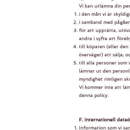
Vi kan utlämna din per
i den mån vi är skyldig
i samband med pågåend
för att upprätta, utöva
andra i syfte att före
till köparen (eller den
överväger) att sälja; o
till alla personer som
lämnar ut den personli
myndighet rimligen sk
Vi kommer inte att läm
denna policy.
F. Internationell data
Information som vi sam