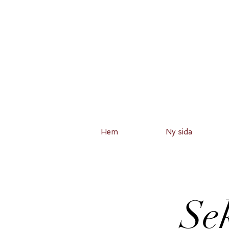
Hem
Ny sida
Sek