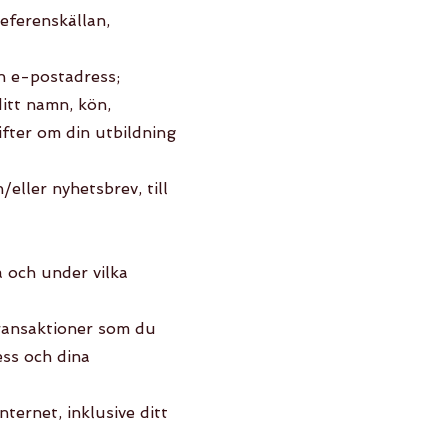
eferenskällan,
in e-postadress;
ditt namn, kön,
ifter om din utbildning
ller nyhetsbrev, till
 och under vilka
transaktioner som du
ess och dina
ternet, inklusive ditt