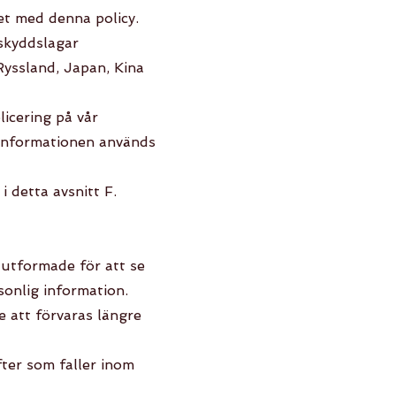
et med denna policy.
askyddslagar
yssland, Japan, Kina
licering på vår
t informationen används
i detta avsnitt F.
 utformade för att se
rsonlig information.
e att förvaras längre
fter som faller inom