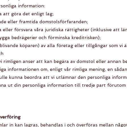
sonliga information:
a att göra det enligt lag;
e eller framtida domstolsförfaranden;
 eller försvara våra juridiska rättigheter (inklusive att lä
bygga bedrägerier och förminska kreditrisken);
 blivande köparen) av alla företag eller tillgångar som vi är
ch
 vi rimligen anser att kan begära av domstol eller annan b
ga informationen om, enligt vår rimliga mening, en sådan
ulle kunna beordra att vi utlämnar den personliga inform
na ut din personliga information till tredje part förutom 
överföring
lar in kan lagras, behandlas i och överföras mellan något