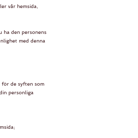
ler vår hemsida,
du ha den personens
 enlighet med denna
 för de syften som
din personliga
emsida;