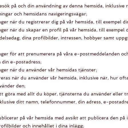
esök på och din användning av denna hemsida, inklusive r
sningar och hemsidans navigeringsvägar;
er när du registrerar dig på vår hemsida, till exempel d
er när du skapar en profil på vår hemsida, till exempel 
ödelsedag, dina profilbilder, intressen, hobbyer samt uppg
ger för att prenumerera på våra e-postmeddelanden och/e
 din e-postadress;
ger när du använder vår hemsidas tjänster;
ras när du använder vår hemsida, inklusive när, hur ofta
vänder den;
tt göra med allt du köper, tjänsterna du använder eller 
nklusive ditt namn, telefonnummer, din adress, e-postadr
licerar på vår hemsida med avsikt att publicera den på in
filbilder och innehållet i dina inlägg;