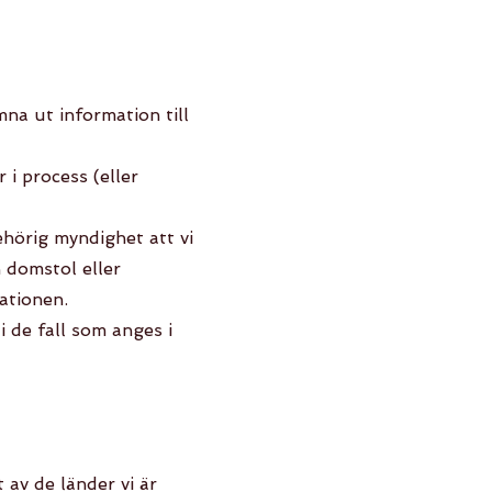
mna ut information till
 i process (eller
ehörig myndighet att vi
 domstol eller
ationen.
i de fall som anges i
 av de länder vi är