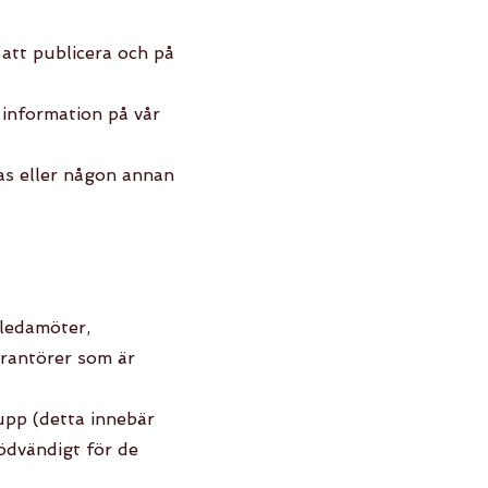
att publicera och på
 information på vår
ras eller någon annan
eledamöter,
erantörer som är
upp (detta innebär
nödvändigt för de