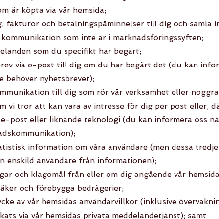
som är köpta via vår hemsida;
, fakturor och betalningspåminnelser till dig och samla in
l kommunikation som inte är i marknadsföringssyften;
elanden som du specifikt har begärt;
brev via e-post till dig om du har begärt det (du kan inf
re behöver nyhetsbrevet);
mmunikation till dig som rör vår verksamhet eller noggra
vi tror att kan vara av intresse för dig per post eller, d
ia e-post eller liknande teknologi (du kan informera oss n
adskommunikation);
tatistisk information om våra användare (men dessa tredj
en enskild användare från informationen);
ngar och klagomål från eller om dig angående vår hemsida
säker och förebygga bedrägerier;
ycke av vår hemsidas användarvillkor (inklusive övervaknin
ats via vår hemsidas privata meddelandetjänst); samt