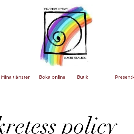
Mina tjänster
Boka online
Butik
Present
retess policy