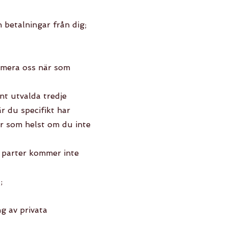
 betalningar från dig;
ormera oss när som
nt utvalda tredje
är du specifikt har
är som helst om du inte
e parter kommer inte
;
g av privata