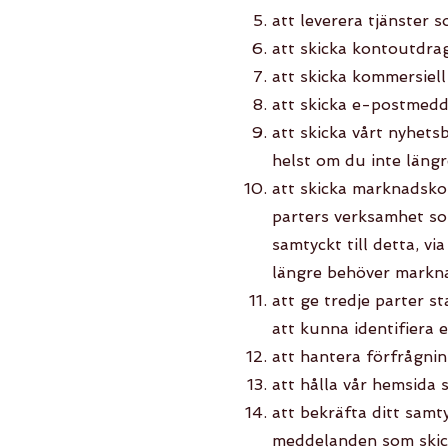
att leverera tjänster 
att skicka kontoutdrag
att skicka kommersiel
att skicka e-postmedd
att skicka vårt nyhets
helst om du inte läng
att skicka marknadsko
parters verksamhet som 
samtyckt till detta, v
längre behöver markn
att ge tredje parter s
att kunna identifiera 
att hantera förfrågni
att hålla vår hemsida 
att bekräfta ditt samt
meddelanden som skick