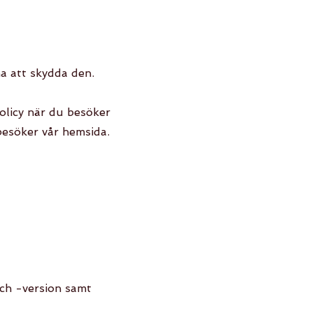
na att skydda den.
policy när du besöker
besöker vår hemsida.
och -version samt