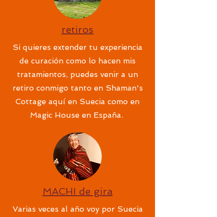
retiros
Si quieres extender tu experiencia
de curación como lo hacen mis
tratamientos, puedes venir a un
retiro conmigo tanto en Shaman's
Cottage aquí en Suecia como en
Magic House en España.
MACHI de gira
Varias veces al año voy por Suecia