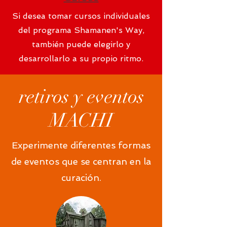
Si desea tomar cursos individuales
del programa Shamanen's Way,
también puede elegirlo y
desarrollarlo a su propio ritmo.
retiros y eventos
MACHI
Experimente diferentes formas
de eventos que se centran en la
curación.