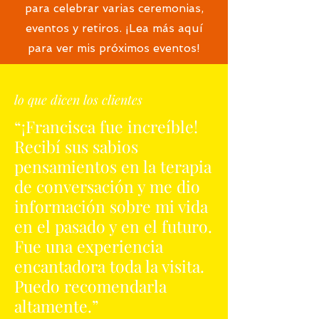
para celebrar varias ceremonias,
eventos y retiros. ¡Lea más aquí
para ver mis próximos eventos!
lo que dicen los clientes
“¡Francisca fue increíble!
Recibí sus sabios
pensamientos en la terapia
de conversación y me dio
información sobre mi vida
en el pasado y en el futuro.
Fue una experiencia
encantadora toda la visita.
Puedo recomendarla
altamente.”